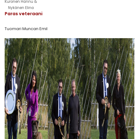
Kuronen Hannu &
Nykänen Elina
Paras veteraani
Tuomari Muncan Emil