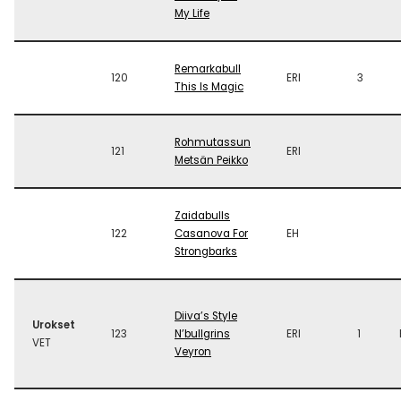
My Life
Remarkabull
120
ERI
3
This Is Magic
Rohmutassun
121
ERI
Metsän Peikko
Zaidabulls
122
Casanova For
EH
Strongbarks
Diiva’s Style
Urokset
123
N’bullgrins
ERI
1
VET
Veyron