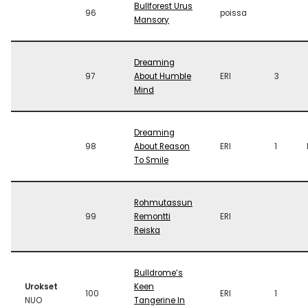
Bullforest Urus
96
poissa
Mansory
Dreaming
97
About Humble
ERI
3
Mind
Dreaming
98
About Reason
ERI
1
To Smile
Rohmutassun
99
Remontti
ERI
Reiska
Bulldrome’s
Urokset
Keen
100
ERI
1
NUO
Tangerine In