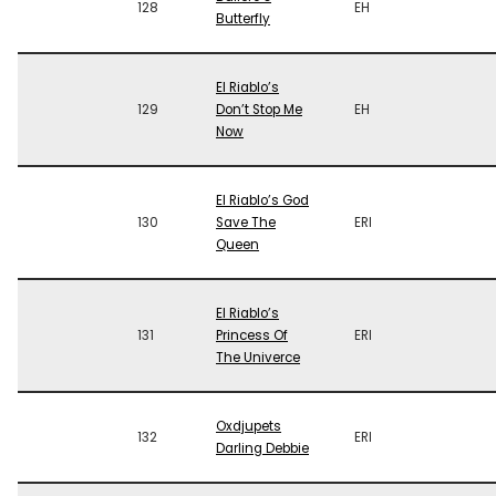
128
EH
Butterfly
El Riablo’s
129
Don’t Stop Me
EH
Now
El Riablo’s God
130
Save The
ERI
Queen
El Riablo’s
131
Princess Of
ERI
The Univerce
Oxdjupets
132
ERI
Darling Debbie