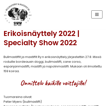
Siirry
suoraan
sisältöön
Erikoisnäyttely 2022 |
Specialty Show 2022
Bullmastiffit ja mastiffit Ry:n erikoisnäyttely järjestettiin 27.8. Iitissä
roduille bordeauxin doggi, bullmastiffi, cane corso,
espanjanmastiffi, mastiffi ja napolinmastiffi. Mukaan oli ilmoitettu
159 koiraa.
Onnittelu kaikille voittajille!
Tuomareina olivat:
Peter Myers (bullmastiffi)