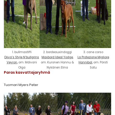
1. bullmastiffi
2. bordeauxindoggi
3. cane corso
Diiva’s Style N’bullgrins
Maxbord Ideal Yodge
,
La Protezione Migliore
Veyron
, om. Mdivani
om. Kuronen Hannu &
Hannibal
, om. Pörsti
Olga
Nykänen Elina
Satu
Paras kasvattajaryhmä
Tuomari Myers Peter