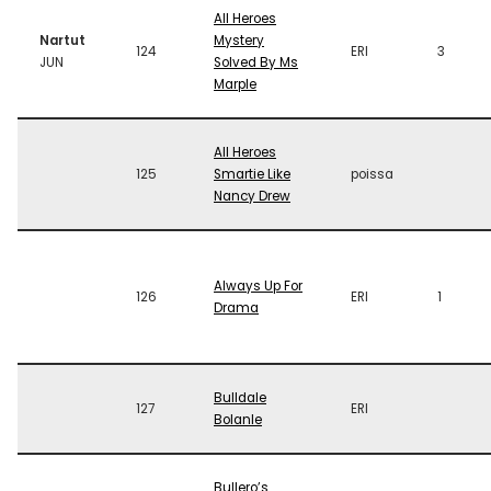
All Heroes
Nartut
Mystery
124
ERI
3
JUN
Solved By Ms
Marple
All Heroes
125
Smartie Like
poissa
Nancy Drew
Always Up For
126
ERI
1
Drama
Bulldale
127
ERI
Bolanle
Bullero’s