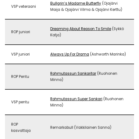
Bullgrin’s Madame Butterfly
(Ojajärvi
VSP veteraani
Maija & Ojajärvi Vilma & Ojajärvi Kerttu)
Dreaming About Reason To Smile
(Sykkö
ROP juniori
Katja)
VSP juniori
Always Up For Drama
(Ashworth Marinka)
Rohmutassun Sankaritar
(Ruohonen
ROP Pentu
Minna)
Rohmutassun Super Sankari
(Ruohonen
VSP pentu
Minna)
ROP
Remarkabull (Vakkilainen Sanna)
kasvattaja