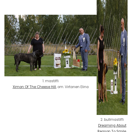
1. mastiffi
Ximon Of The Cheese Hill
, om. Virtanen Elina
2. bullmastiffi
Dreaming About
Reason To Smile
,