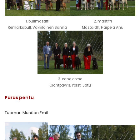
1. bullmastiffi
2. mastiffi
Remarkabull, Vakkilainen Sanna
Mastaidh, Harpela Anu
3. cane corso
Giantpaw’s, Pörsti Satu
Paras pentu
Tuomari Munćan Emil