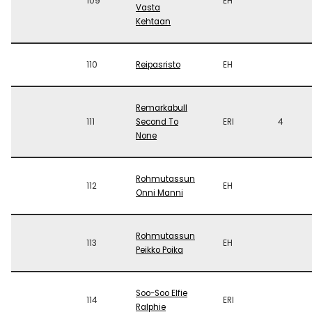
109
EH
Vasta
Kehtaan
110
Reipasristo
EH
Remarkabull
111
Second To
ERI
4
None
Rohmutassun
112
EH
Onni Manni
Rohmutassun
113
EH
Peikko Poika
Soo-Soo Elfie
114
ERI
Ralphie