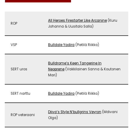
All Heroes Firestarter Like Arcanine
(Kuru
ROP
Johanna & Uusitalo Salla)
VSP
Bulldale Yadira
(Pietilä Riikka)
Bulldrome’s Keen Tangerine In
SERT uros
Neoprene
(Vakkilainen Sanna & Koutonen
Mari)
SERT narttu
Bulldale Yadira
(Pietilä Riikka)
Diiva’s Style N’bullgrins Veyron
(Mdivani
ROP veteraani
Olga)