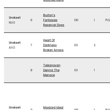
Madroelhoeve
Burton’s
Urokset
6
Fantasies
ERI
1
PU
NUO
Reservoir Dogs
Heart Of
Urokset
7
Darkness
EH
2
AVO
Broken Arrows
Taikanovan
8
Dennis The
EH
1
Menace
Urokset
Maxbord Ideal