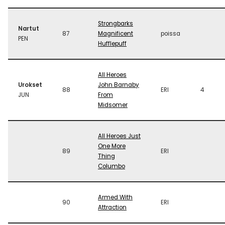
Strongbarks
Nartut
87
Magnificent
poissa
PEN
Hufflepuff
All Heroes
Urokset
John Barnaby
88
ERI
4
JUN
From
Midsomer
All Heroes Just
One More
89
ERI
Thing
Columbo
Armed With
90
ERI
Attraction