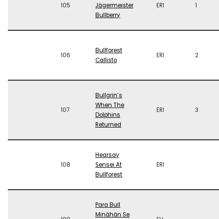
105
Jägermeister
ERI
1
Bullberry
Bullforest
106
ERI
2
Callisto
Bullgrin’s
When The
107
ERI
3
Dolphins
Returned
Hearsay
108
Sensei At
ERI
Bullforest
Para Bull
Minähän Se