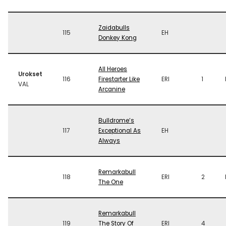
Zaidabulls
115
EH
Donkey Kong
All Heroes
Urokset
116
Firestarter Like
ERI
1
VAL
Arcanine
Bulldrome’s
117
Exceptional As
EH
Always
Remarkabull
118
ERI
2
The One
Remarkabull
119
The Story Of
ERI
4