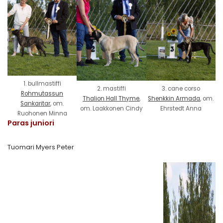
1. bullmastiffi
2. mastiffi
3. cane corso
Rohmutassun
Thalion Hall Thyme
,
Shenkkin Armada
, om.
Sankaritar
, om.
om. Laakkonen Cindy
Ehrstedt Anna
Ruohonen Minna
Paras juniori
Tuomari Myers Peter