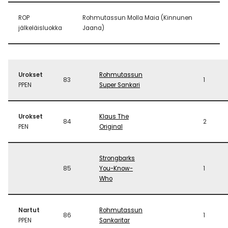
ROP
Rohmutassun Molla Maia (Kinnunen
jälkeläisluokka
Jaana)
Urokset
Rohmutassun
83
1
PPEN
Super Sankari
Urokset
Klaus The
84
2
PEN
Original
Strongbarks
85
You-Know-
1
Who
Nartut
Rohmutassun
86
1
PPEN
Sankaritar