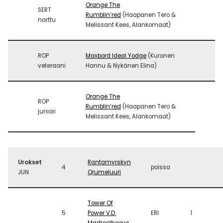
Orange The
SERT
Rumblin’red
(Haapanen Tero &
narttu
Melissant Kees, Alankomaat)
ROP
Maxbord Ideal Yodge
(Kuronen
veteraani
Hannu & Nykänen Elina)
Orange The
ROP
Rumblin’red
(Haapanen Tero &
juniori
Melissant Kees, Alankomaat)
Urokset
Rantamyrskyn
4
poissa
JUN
Qrumeluuri
Tower Of
5
Power V.D.
ERI
1