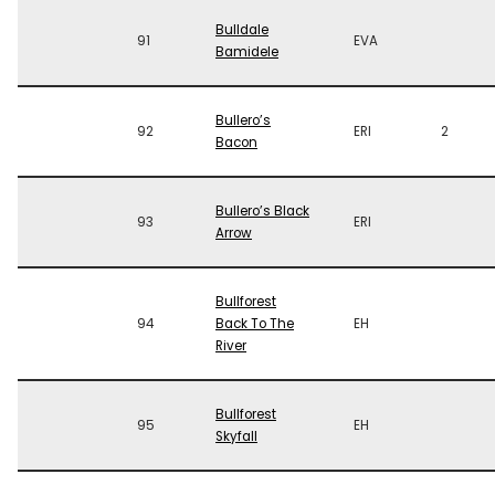
Bulldale
91
EVA
Bamidele
Bullero’s
92
ERI
2
Bacon
Bullero’s Black
93
ERI
Arrow
Bullforest
94
Back To The
EH
River
Bullforest
95
EH
Skyfall