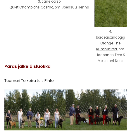
3. cane corso
Quiet Champions Cosmo
, om. Joensuu Henna
4.
bordeauxindoggi
Orange The
Rumblin’red
, om.
Haapanen Tero &
Melissant Kees
Paras jälkeläisluokka
Tuomari Teixeira Luis Pinto