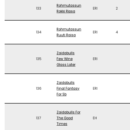
Rohmutassun
133
ERI
2
Rokki Ripsa
Rohmutassun
134
ERI
4
Ruuti Raisa
Zaidabulls
135
Few Wine
ERI
Glass Later
Zaidabulls
136
Final Fantasy
ERI
For Sb
Zaidabulls For
137
The Good
EH
Times