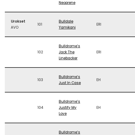
Neoprene
Urokset
Bulldale
101
ERI
AVO
Yamikani
Bulldrome’s
102
Jack The
ERI
Linebacker
Bulldrome’s
103
EH
Just In Case
Bulldrome’s
104
Justify My
EH
Love
Bulldrome’s