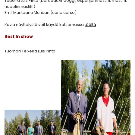
Teixeira Luis Pinto (bordeauxindoggi, espanjanmastiffi, mastiffi,
napolinmastiffi)
Emil Munteanu Munćan (cane corso)
Kuvia näyttelystä voit käydä katsomassa
täältä
Best In show
Tuomari Teixeira Luis Pinto