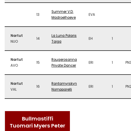
Summer V.D.
13
EVA
Madroelhoeve
Nartut
La Luna Polaris
14
EH
1
NUO
Taiga
Nartut
Rougerosanna
15
ERI
1
PN
AVO
Private Dancer
Nartut
Rantamyrskyn
16
ERI
1
PN
VAL
Nompparelli
Bullmastiffi
Tuomari Myers Peter