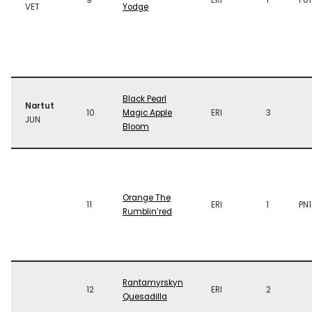
9
ERI
1
PU1
VET
Yodge
Black Pearl
Nartut
10
Magic Apple
ERI
3
JUN
Bloom
Orange The
11
ERI
1
PN1
Rumblin’red
Rantamyrskyn
12
ERI
2
Quesadilla