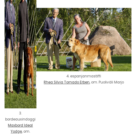
4. espanjanmastiffi
Rhea Silvia Tornado Erben
, om. Puoliväli Marjo
3.
bordeauxindoggi
Maxbord Ideal
Yodge
, om.