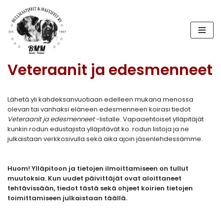
Siirry
suoraan
sisältöön
Veteraanit ja edesmenneet
Lähetä yli kahdeksanvuotiaan edelleen mukana menossa
olevan tai vanhaksi eläneen edesmenneen koirasi tiedot
Veteraanit ja edesmenneet
-listalle. Vapaaehtoiset ylläpitäjät
kunkin rodun edustajista ylläpitävät ko. rodun listoja ja ne
julkaistaan verkkosivulla sekä aika ajoin jäsenlehdessämme.
Huom! Ylläpitoon ja tietojen ilmoittamiseen on tullut
muutoksia. Kun uudet päivittäjät ovat aloittaneet
tehtävissään, tiedot tästä sekä ohjeet koirien tietojen
toimittamiseen julkaistaan täällä.