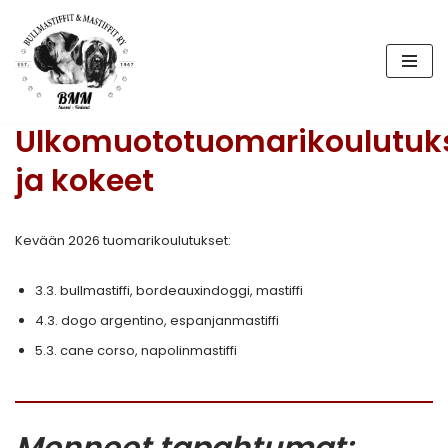
Siirry
suoraan
sisältöön
Ulkomuototuomarikoulutuk
ja kokeet
Kevään 2026 tuomarikoulutukset:
3.3. bullmastiffi, bordeauxindoggi, mastiffi
4.3. dogo argentino, espanjanmastiffi
5.3. cane corso, napolinmastiffi
Menneet tapahtumat: