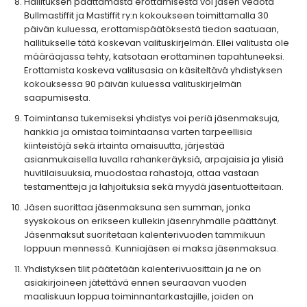
Hallituksen päättämästä erottamisesta voi jäsen vedota
Bullmastiffit ja Mastiffit ry:n kokoukseen toimittamalla 30
päivän kuluessa, erottamispäätöksestä tiedon saatuaan,
hallitukselle tätä koskevan valituskirjelmän. Ellei valitusta ole
määräajassa tehty, katsotaan erottaminen tapahtuneeksi.
Erottamista koskeva valitusasia on käsiteltävä yhdistyksen
kokouksessa 90 päivän kuluessa valituskirjelmän
saapumisesta.
Toimintansa tukemiseksi yhdistys voi periä jäsenmaksuja,
hankkia ja omistaa toimintaansa varten tarpeellisia
kiinteistöjä sekä irtainta omaisuutta, järjestää
asianmukaisella luvalla rahankeräyksiä, arpajaisia ja ylisiä
huvitilaisuuksia, muodostaa rahastoja, ottaa vastaan
testamentteja ja lahjoituksia sekä myydä jäsentuotteitaan.
Jäsen suorittaa jäsenmaksuna sen summan, jonka
syyskokous on erikseen kullekin jäsenryhmälle päättänyt.
Jäsenmaksut suoritetaan kalenterivuoden tammikuun
loppuun mennessä. Kunniajäsen ei maksa jäsenmaksua.
Yhdistyksen tilit päätetään kalenterivuosittain ja ne on
asiakirjoineen jätettävä ennen seuraavan vuoden
maaliskuun loppua toiminnantarkastajille, joiden on