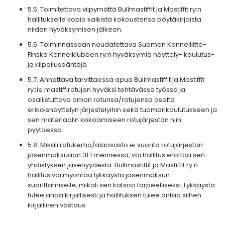
5.5. Toimitettava viipymättä Bullmastiffit ja Mastiffit ry:n
hallitukselle kopio kaikista kokoustensa pöytäkirjoista
niiden hyväksymisen jälkeen.
5.6. Toiminnassaan noudatettava Suomen Kennelliitto-
Finska Kennelklubben ry:n hyväksymiä näyttely- koulutus-
ja kilpailusääntöjä
5.7. Annettava tarvittaessa apua Bullmastiffit ja Mastiffit
ry:lle mastiffirotujen hyväksi tehtävässä työssä ja
osallistuttava oman rotunsa/rotujensa osalta
erikoisnäyttelyn järjestelyihin sekä tuomarikoulutukseen ja
sen materiaalin kokoamiseen rotujärjestön niin
pyytäessä.
5.8. Mikäli rotukerho/alaosasto ei suorita rotujärjestön
jäsenmaksuaan 31.1 mennessä, voi hallitus erottaa sen
yhdistyksen jäsenyydestä. Bullmastiffit ja Mastiffit ry:n
hallitus voi myöntää lykkäystä jäsenmaksun
suorittamiselle, mikäli sen katsoo tarpeelliseksi. Lykkäystä
tulee anoa kirjallisesti ja hallituksen tulee antaa siihen
kirjallinen vastaus