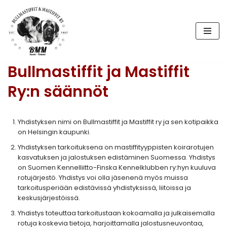
Siirry
suoraan
sisältöön
Bullmastiffit ja Mastiffit
Ry:n säännöt
Yhdistyksen nimi on Bullmastiffit ja Mastiffit ry ja sen kotipaikka
on Helsingin kaupunki.
Yhdistyksen tarkoituksena on mastiffityyppisten koirarotujen
kasvatuksen ja jalostuksen edistäminen Suomessa. Yhdistys
on Suomen Kennelliitto-Finska Kennelklubben ry:hyn kuuluva
rotujärjestö. Yhdistys voi olla jäsenenä myös muissa
tarkoitusperiään edistävissä yhdistyksissä, liitoissa ja
keskusjärjestöissä.
Yhdistys toteuttaa tarkoitustaan kokoamalla ja julkaisemalla
rotuja koskevia tietoja, harjoittamalla jalostusneuvontaa,