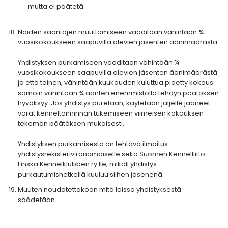
mutta ei päätetä
Näiden sääntöjen muuttamiseen vaaditaan vähintään ¾
vuosikokoukseen saapuvilla olevien jäsenten äänimäärästä.
Yhdistyksen purkamiseen vaaditaan vähintään ¾
vuosikokoukseen saapuvilla olevien jäsenten äänimäärästä
ja että toinen, vähintään kuukauden kuluttua pidetty kokous
samoin vähintään ¾ äänten enemmistöllä tehdyn päätöksen
hyväksyy. Jos yhdistys puretaan, käytetään jäljelle jääneet
varat kenneltoiminnan tukemiseen viimeisen kokouksen
tekemän päätöksen mukaisesti.
Yhdistyksen purkamisesta on tehtävä ilmoitus
yhdistysrekisteriviranomaiselle sekä Suomen Kennelliitto-
Finska Kennelklubben ry:lle, mikäli yhdistys
purkautumishetkellä kuuluu siihen jäsenenä.
Muuten noudatettakoon mitä laissa yhdistyksestä
säädetään.