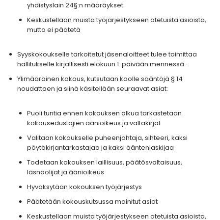
yhdistyslain 24§:n määräykset
Keskustellaan muista työjärjestykseen otetuista asioista,
mutta ei päätetä
Syyskokoukselle tarkoitetut jäsenaloitteet tulee toimittaa
hallitukselle kirjallisesti elokuun 1. päivään mennessä.
Ylimääräinen kokous, kutsutaan koolle sääntöjä § 14
noudattaen ja siinä käsitellään seuraavat asiat:
Puoli tuntia ennen kokouksen alkua tarkastetaan
kokousedustajien äänioikeus ja valtakirjat
Valitaan kokoukselle puheenjohtaja, sihteeri, kaksi
pöytäkirjantarkastajaa ja kaksi ääntenlaskijaa
Todetaan kokouksen laillisuus, päätösvaltaisuus,
läsnäolijat ja äänioikeus
Hyväksytään kokouksen työjärjestys
Päätetään kokouskutsussa mainitut asiat
Keskustellaan muista työjärjestykseen otetuista asioista,