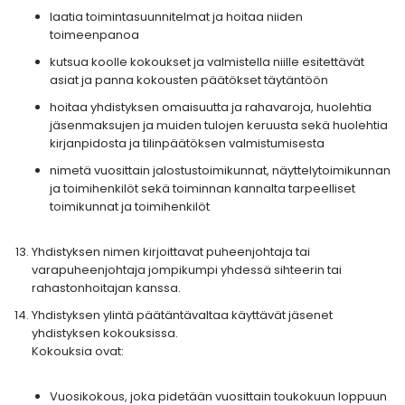
laatia toimintasuunnitelmat ja hoitaa niiden
toimeenpanoa
kutsua koolle kokoukset ja valmistella niille esitettävät
asiat ja panna kokousten päätökset täytäntöön
hoitaa yhdistyksen omaisuutta ja rahavaroja, huolehtia
jäsenmaksujen ja muiden tulojen keruusta sekä huolehtia
kirjanpidosta ja tilinpäätöksen valmistumisesta
nimetä vuosittain jalostustoimikunnat, näyttelytoimikunnan
ja toimihenkilöt sekä toiminnan kannalta tarpeelliset
toimikunnat ja toimihenkilöt
Yhdistyksen nimen kirjoittavat puheenjohtaja tai
varapuheenjohtaja jompikumpi yhdessä sihteerin tai
rahastonhoitajan kanssa.
Yhdistyksen ylintä päätäntävaltaa käyttävät jäsenet
yhdistyksen kokouksissa.
Kokouksia ovat:
Vuosikokous, joka pidetään vuosittain toukokuun loppuun