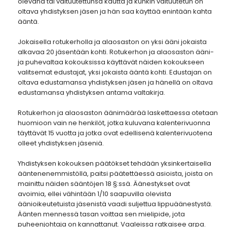
olevana tai valtuutettunsa kautta ja kunkin valtuutetun on
oltava yhdistyksen jäsen ja hän saa käyttää enintään kahta
ääntä.
Jokaisella rotukerholla ja alaosaston on yksi ääni jokaista
alkavaa 20 jäsentään kohti. Rotukerhon ja alaosaston ääni-
ja puhevaltaa kokouksissa käyttävät näiden kokoukseen
valitsemat edustajat, yksi jokaista ääntä kohti. Edustajan on
oltava edustamansa yhdistyksen jäsen ja hänellä on oltava
edustamansa yhdistyksen antama valtakirja.
Rotukerhon ja alaosaston äänimäärää laskettaessa otetaan
huomioon vain ne henkilöt, jotka kuluvana kalenterivuonna
täyttävät 15 vuotta ja jotka ovat edellisenä kalenterivuotena
olleet yhdistyksen jäseniä.
Yhdistyksen kokouksen päätökset tehdään yksinkertaisella
ääntenenemmistöllä, paitsi päätettäessä asioista, joista on
mainittu näiden sääntöjen 18 §:ssä. Äänestykset ovat
avoimia, ellei vähintään 1/10 saapuvilla olevista
äänioikeutetuista jäsenistä vaadi suljettua lippuäänestystä.
Äänten mennessä tasan voittaa sen mielipide, jota
puheenjohtaja on kannattanut. Vaaleissa ratkaisee arpa.