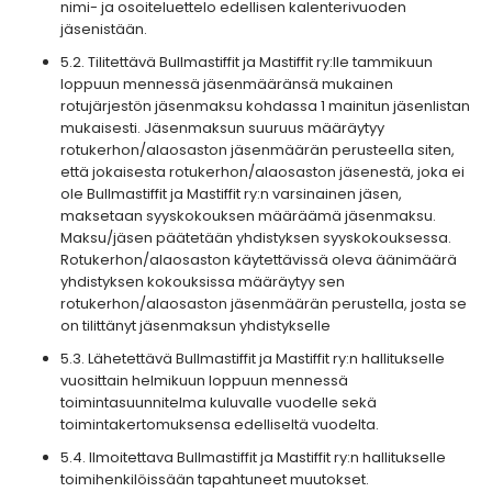
nimi- ja osoiteluettelo edellisen kalenterivuoden
jäsenistään.
5.2. Tilitettävä Bullmastiffit ja Mastiffit ry:lle tammikuun
loppuun mennessä jäsenmääränsä mukainen
rotujärjestön jäsenmaksu kohdassa 1 mainitun jäsenlistan
mukaisesti. Jäsenmaksun suuruus määräytyy
rotukerhon/alaosaston jäsenmäärän perusteella siten,
että jokaisesta rotukerhon/alaosaston jäsenestä, joka ei
ole Bullmastiffit ja Mastiffit ry:n varsinainen jäsen,
maksetaan syyskokouksen määräämä jäsenmaksu.
Maksu/jäsen päätetään yhdistyksen syyskokouksessa.
Rotukerhon/alaosaston käytettävissä oleva äänimäärä
yhdistyksen kokouksissa määräytyy sen
rotukerhon/alaosaston jäsenmäärän perustella, josta se
on tilittänyt jäsenmaksun yhdistykselle
5.3. Lähetettävä Bullmastiffit ja Mastiffit ry:n hallitukselle
vuosittain helmikuun loppuun mennessä
toimintasuunnitelma kuluvalle vuodelle sekä
toimintakertomuksensa edelliseltä vuodelta.
5.4. Ilmoitettava Bullmastiffit ja Mastiffit ry:n hallitukselle
toimihenkilöissään tapahtuneet muutokset.