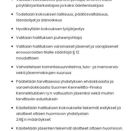
pöytäkirjantarkastajaa ja kaksi ääntenlaskijaa
Todetaan kokouksen laillisuus, päätösvaltaisuus,
läsnäolijat ja äänioikeus
Hyväksytään kokouksen työjärjestys
Valitaan hallituksen puheenjohtaja
Valitaan hallituksen varsinaiset jäsenet ja varajäsenet
erovuoroisten tilalle sääntöjä § 12
noudattaen
Vahvistetaan toimintasuunnitelma, tulo- ja menoarvio
sekä jäsenmaksujen suuruus
Päätetään tarvittaessa yhdistyksen ehdokkaasta ja
varaehdokkaasta Suomen Kennellitto-Finska
Kennelklubben ry:n valtuuston jäseniksi sekä muihin
tarvittaviin edustuksiin
Käsitellään hallituksen kokoukselle tekemät esitykset ja
aloitteet ottaen huomioon yhdistyslain
24§:n määräykset
Käsitellään jäsenten tekemät aloitteet ottaen huomioon