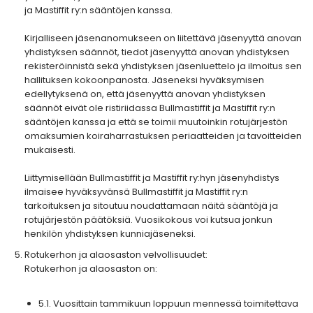
ja Mastiffit ry:n sääntöjen kanssa.
Kirjalliseen jäsenanomukseen on liitettävä jäsenyyttä anovan
yhdistyksen säännöt, tiedot jäsenyyttä anovan yhdistyksen
rekisteröinnistä sekä yhdistyksen jäsenluettelo ja ilmoitus sen
hallituksen kokoonpanosta. Jäseneksi hyväksymisen
edellytyksenä on, että jäsenyyttä anovan yhdistyksen
säännöt eivät ole ristiriidassa Bullmastiffit ja Mastiffit ry:n
sääntöjen kanssa ja että se toimii muutoinkin rotujärjestön
omaksumien koiraharrastuksen periaatteiden ja tavoitteiden
mukaisesti.
Liittymisellään Bullmastiffit ja Mastiffit ry:hyn jäsenyhdistys
ilmaisee hyväksyvänsä Bullmastiffit ja Mastiffit ry:n
tarkoituksen ja sitoutuu noudattamaan näitä sääntöjä ja
rotujärjestön päätöksiä. Vuosikokous voi kutsua jonkun
henkilön yhdistyksen kunniajäseneksi.
Rotukerhon ja alaosaston velvollisuudet:
Rotukerhon ja alaosaston on:
5.1. Vuosittain tammikuun loppuun mennessä toimitettava