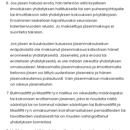
Jos jäsen haluaa erota, hän tehköön siitä kirjallisen
ilmoituksen yhdistyksen hallitukselle tai sen puheenjohtajalle
tai ilmoittakoon siitä yhdistyksen kokouksen pöytäkirjaan.
Eroaminen lasketaan tapahtuvaksi seuraavan
kalenterivuoden alusta. Jo maksettuja jäsenmaksuja ei
suoriteta takaisin.
Jos jäsen ei kuukauden kuluessa jäsenmaksulaskun
eräpäivästä ole maksanut jäsenmaksua katsotaan hänet
eronneeksi yhdistyksestä. Jäsenellä, joka eroaa tai
erotetaan yhdistyksestä, ei ole mitään oikeutta yhdistyksen
omaisuuteen. Maksamalla jäsenmaksunsa ja ilmoittamalla
tietonsa jäsen voi liittyä uudestaan jäseneksi ja hänen
jäsenoikeutensa palautuvat. Vain jäsenmaksun maksaneilla
on oikeus jäsenetuihin.
Bullmastiffit ja Mastiffit ry:n hallitus on oikeutettu määräajaksi
tai kokonaan erottamaan jäsenen, joka ei noudata näitä
sääntöjä tai on toiminut näiden sääntöjen tai Bullmastiffit ja
Mastiffit ry:n omaksumien koiraharrastuksen periaatteiden tai
tavoitteiden vastaisesti tai on muuten vahingoittanut
yhdistyksen toimintaa.