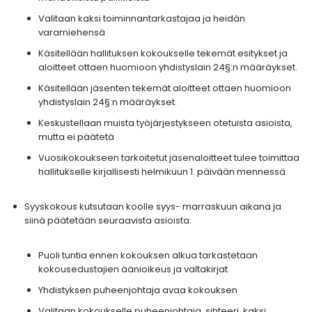
Valitaan kaksi toiminnantarkastajaa ja heidän
varamiehensä
Käsitellään hallituksen kokoukselle tekemät esitykset ja
aloitteet ottaen huomioon yhdistyslain 24§:n määräykset.
Käsitellään jäsenten tekemät aloitteet ottaen huomioon
yhdistyslain 24§:n määräykset.
Keskustellaan muista työjärjestykseen otetuista asioista,
mutta ei päätetä
Vuosikokoukseen tarkoitetut jäsenaloitteet tulee toimittaa
hallitukselle kirjallisesti helmikuun 1. päivään mennessä.
Syyskokous kutsutaan koolle syys- marraskuun aikana ja
siinä päätetään seuraavista asioista:
Puoli tuntia ennen kokouksen alkua tarkastetaan
kokousedustajien äänioikeus ja valtakirjat
Yhdistyksen puheenjohtaja avaa kokouksen
Valitaan kokoukselle puheenjohtaja, sihteeri, kaksi