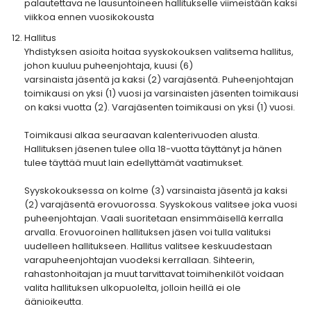
palautettava ne lausuntoineen hallitukselle viimeistään kaksi
viikkoa ennen vuosikokousta
Hallitus
Yhdistyksen asioita hoitaa syyskokouksen valitsema hallitus,
johon kuuluu puheenjohtaja, kuusi (6)
varsinaista jäsentä ja kaksi (2) varajäsentä. Puheenjohtajan
toimikausi on yksi (1) vuosi ja varsinaisten jäsenten toimikausi
on kaksi vuotta (2). Varajäsenten toimikausi on yksi (1) vuosi.
Toimikausi alkaa seuraavan kalenterivuoden alusta.
Hallituksen jäsenen tulee olla 18-vuotta täyttänyt ja hänen
tulee täyttää muut lain edellyttämät vaatimukset.
Syyskokouksessa on kolme (3) varsinaista jäsentä ja kaksi
(2) varajäsentä erovuorossa. Syyskokous valitsee joka vuosi
puheenjohtajan. Vaali suoritetaan ensimmäisellä kerralla
arvalla. Erovuoroinen hallituksen jäsen voi tulla valituksi
uudelleen hallitukseen. Hallitus valitsee keskuudestaan
varapuheenjohtajan vuodeksi kerrallaan. Sihteerin,
rahastonhoitajan ja muut tarvittavat toimihenkilöt voidaan
valita hallituksen ulkopuolelta, jolloin heillä ei ole
äänioikeutta.