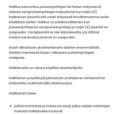
Hallitus kokoontuu puheenjohtajan tai hänen estyneenä
ollessa varapuheenjohtajan kutsusta tai kun neljä (4)
hallituksen jäsentä sitä vaatii erityisesti ilmoittamaansa asian
käsittelyä varten. Hallitus on päätösvaltainen, kun
puheenjohtaja tai varapuheenjohtaja ja neljä (4) jäsentä on
saapuvilla. Varajäsenillä ei ole äänioikeutta, jos riittävä
määrä varsinaisia jäseniä on saapuvilla.
Asiat ratkaistaan yksinkertaisella äänten enemmistöllä.
Äänten mennessä tasan, ratkaisee puheenjohtajan
mielipide.
Hallituksella on oikeus käyttää asiantuntijoita.
Hallituksen pöytäkirjat julkaistaan yhdistyksen lehdessä tai
kotisivuilla, loukkaamatta yksilösuojaa.
Hallituksen tulee
johtaa toimintaa ja hoitaa ne asiat, jotka näiden sääntöjen
mukaan hallitukselle kuuluvat