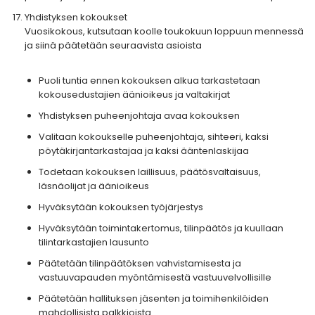
Yhdistyksen kokoukset
Vuosikokous, kutsutaan koolle toukokuun loppuun mennessä
ja siinä päätetään seuraavista asioista
Puoli tuntia ennen kokouksen alkua tarkastetaan
kokousedustajien äänioikeus ja valtakirjat
Yhdistyksen puheenjohtaja avaa kokouksen
Valitaan kokoukselle puheenjohtaja, sihteeri, kaksi
pöytäkirjantarkastajaa ja kaksi ääntenlaskijaa
Todetaan kokouksen laillisuus, päätösvaltaisuus,
läsnäolijat ja äänioikeus
Hyväksytään kokouksen työjärjestys
Hyväksytään toimintakertomus, tilinpäätös ja kuullaan
tilintarkastajien lausunto
Päätetään tilinpäätöksen vahvistamisesta ja
vastuuvapauden myöntämisestä vastuuvelvollisille
Päätetään hallituksen jäsenten ja toimihenkilöiden
mahdollisista palkkioista