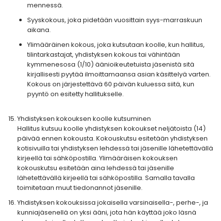
mennessä.
Syyskokous, joka pidetään vuosittain syys-marraskuun
aikana.
Ylimääräinen kokous, joka kutsutaan koolle, kun hallitus,
tilintarkastajat, yhdistyksen kokous tai vähintään
kymmenesosa (1/10) äänioikeutetuista jäsenistä sitä
kirjallisesti pyytää ilmoittamaansa asian käsittelyä varten.
Kokous on järjestettävä 60 päivän kuluessa siitä, kun
pyyntö on esitetty hallitukselle.
Yhdistyksen kokouksen koolle kutsuminen
Hallitus kutsuu koolle yhdistyksen kokoukset neljätoista (14)
päivää ennen kokousta. Kokouskutsu esitetään yhdistyksen
kotisivuilla tai yhdistyksen lehdessä tai jäsenille lähetettävällä
kirjeellä tai sähköpostilla. Ylimääräisen kokouksen
kokouskutsu esitetään aina lehdessä tai jäsenille
lähetettävällä kirjeellä tai sähköpostilla. Samalla tavalla
toimitetaan muut tiedonannot jäsenille.
Yhdistyksen kokouksissa jokaisella varsinaisella-, perhe-, ja
kunniajäsenellä on yksi ääni, jota hän käyttää joko läsnä