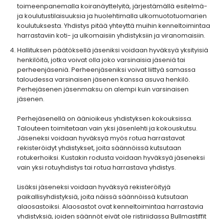
toimeenpanemalla koiranäyttelyitä, järjestämällä esitelmä-
ja koulutustilaisuuksia ja huolehtimalla ulkomuototuomarien
koulutuksesta. Yhdistys pitää yhteyttä muihin kenneltoimintaa
harrastaviin koti- ja ulkomaisiin yhdistyksiin ja viranomaisiin.
Hallituksen päätöksellä jäseniksi voidaan hyväksyä yksityisiä
henkilöitä, jotka voivat olla joko varsinaisia jäseniä tai
perheenjäseniä. Perheenjäseniksi voivat liittyä samassa
taloudessa varsinaisen jäsenen kanssa asuva henkilö.
Perhejäsenen jäsenmaksu on alempi kuin varsinaisen
jäsenen.
Perhejäsenellä on äänioikeus yhdistyksen kokouksissa.
Talouteen toimitetaan vain yksi jäsenlehti ja kokouskutsu.
Jäseneksi voidaan hyväksyä myös rotua harrastavat
rekisteröidyt yhdistykset, joita säännöissä kutsutaan
rotukerhoiksi. Kustakin rodusta voidaan hyväksyä jäseneksi
vain yksi rotuyhdistys tai rotua harrastava yhdistys.
Lisäksi jäseneksi voidaan hyväksyä rekisteröityjä
paikallisyhdistyksiä, joita näissä säännöissä kutsutaan
alaosastoiksi. Alaosastot ovat kenneltoimintaa harrastavia
yhdistyksiä, joiden säännöt eivät ole ristiriidassa Bullmastiffit