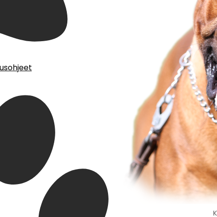
ausohjeet
K