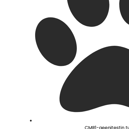
CMR1-geenitestin t