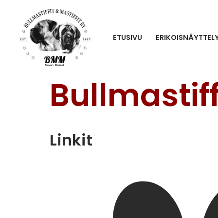
Siirry
ETUSIVU
ERIKOISNÄYTTEL
suoraan
sisältöön
Bullmastiff
Linkit