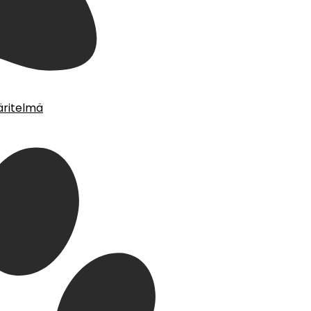
äritelmä