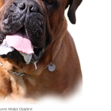
uva: Maija Ojajärvi