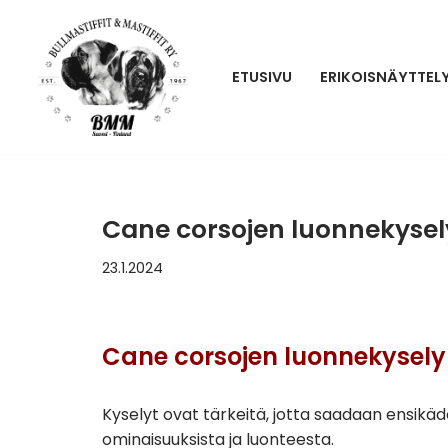
Siirry
ETUSIVU
ERIKOISNÄYTTEL
suoraan
sisältöön
Cane corsojen luonnekysel
23.1.2024
Cane corsojen luonnekysely
Kyselyt ovat tärkeitä, jotta saadaan ensikäde
ominaisuuksista ja luonteesta.