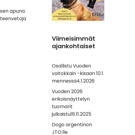
isen apuna.
yhteenvetoja
Viimeisimmät
ajankohtaiset
Osallistu Vuoden
voitokkain -kisaan 10.1.
mennessä
4.1.2026
Vuoden 2026
erikoisnäyttelyn
tuomarit
julkaistu
16.11.2025
Dogo argentinon
JTO:lle