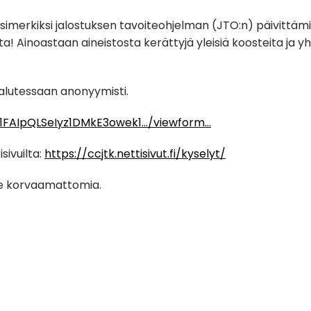
esimerkiksi jalostuksen tavoiteohjelman (JTO:n) päivittäm
aista! Ainoastaan aineistosta kerättyjä yleisiä koosteita ja 
halutessaan
anonyymisti.
/1FAIpQLSeIyz1DMkE3owek1…/viewform…
sivuilta:
https://ccjtk.nettisivut.fi/kyselyt/
lle korvaamattomia.