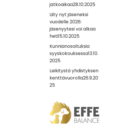
jatkoaikaa
28.10.2025
Liity nyt jäseneksi
vuodelle 2026:
jäsenyytesi voi alkaa
heti
15.10.2025
Kunnianosoituksia
syyskokouksessa
13.10.
2025
Leikitystä yhdistyksen
kenttävuorolla
26.9.20
25