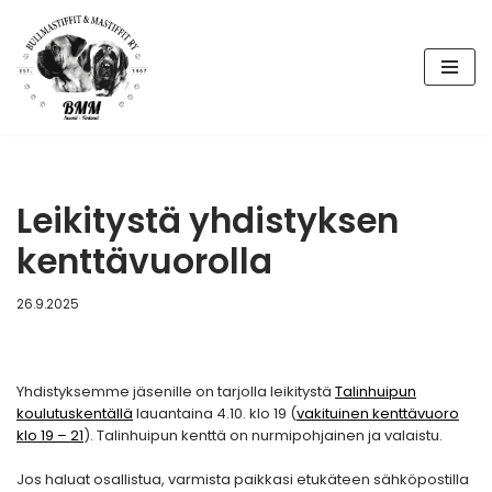
Siirry
suoraan
sisältöön
Leikitystä yhdistyksen
kenttävuorolla
26.9.2025
Yhdistyksemme jäsenille on tarjolla leikitystä
Talinhuipun
koulutuskentällä
lauantaina 4.10. klo 19 (
vakituinen kenttävuoro
klo 19 – 21
). Talinhuipun kenttä on nurmipohjainen ja valaistu.
Jos haluat osallistua, varmista paikkasi etukäteen sähköpostilla