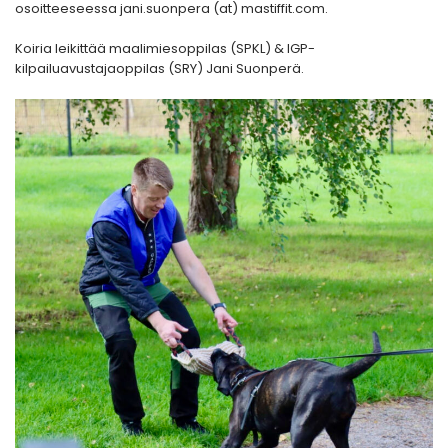
osoitteeseessa jani.suonpera (at) mastiffit.com.
Koiria leikittää maalimiesoppilas (SPKL) & IGP-
kilpailuavustajaoppilas (SRY) Jani Suonperä.