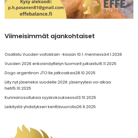
Viimeisimmät ajankohtaiset
Osallistu Vuoden voitokkain -kisaan 10.1. mennessä
4.1.2026
Vuoden 2026 erikoisnäyttelyn tuomarit julkaistu
16.11.2025
Dogo argentinon JTO:lle jatkoaikaa
28.10.2025
Liity nyt jäseneksi vuodelle 2026: jäsenyytesi voi alkaa
heti
15.10.2025
Kunnianosoituksia syyskokouksessa
13.10.2025
Leikitystä yhdistyksen kenttävuorolla
26.9.2025