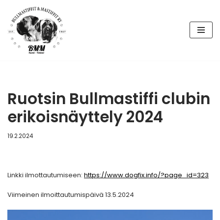
Siirry
suoraan
sisältöön
Ruotsin Bullmastiffi clubin
erikoisnäyttely 2024
19.2.2024
Linkki ilmottautumiseen:
https://www.dogfix.info/?page_id=323
Viimeinen ilmoittautumispäivä 13.5.2024