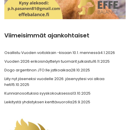
Viimeisimmät ajankohtaiset
Osallistu Vuoden voitokkain -kisaan 10.1. mennessä
4.1.2026
Vuoden 2026 erikoisnäyttelyn tuomarit julkaistu
16.11.2025
Dogo argentinon JTO:lle jatkoaikaa
28.10.2025
Liity nyt jäseneksi vuodelle 2026: jäsenyytesi voi alkaa
heti
15.10.2025
Kunnianosoituksia syyskokouksessa
13.10.2025
Leikitystä yhdistyksen kenttävuorolla
26.9.2025