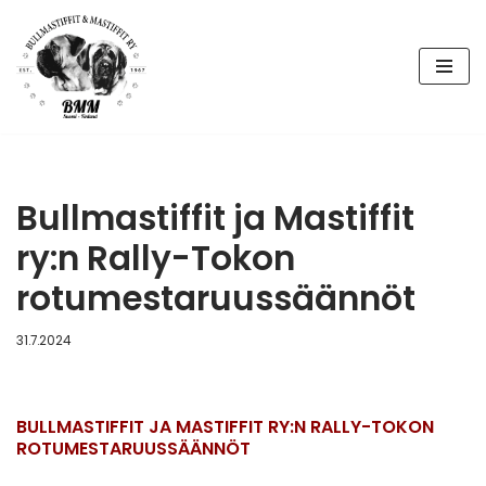
Siirry
suoraan
sisältöön
Bullmastiffit ja Mastiffit
ry:n Rally-Tokon
rotumestaruussäännöt
31.7.2024
BULLMASTIFFIT JA MASTIFFIT RY:N RALLY-TOKON
ROTUMESTARUUSSÄÄNNÖT