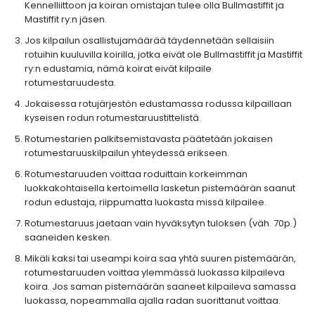
Kennelliittoon ja koiran omistajan tulee olla Bullmastiffit ja
Mastiffit ry:n jäsen.
Jos kilpailun osallistujamäärää täydennetään sellaisiin
rotuihin kuuluvilla koirilla, jotka eivät ole Bullmastiffit ja Mastiffit
ry:n edustamia, nämä koirat eivät kilpaile
rotumestaruudesta.
Jokaisessa rotujärjestön edustamassa rodussa kilpaillaan
kyseisen rodun rotumestaruustittelistä.
Rotumestarien palkitsemistavasta päätetään jokaisen
rotumestaruuskilpailun yhteydessä erikseen.
Rotumestaruuden voittaa roduittain korkeimman
luokkakohtaisella kertoimella lasketun pistemäärän saanut
rodun edustaja, riippumatta luokasta missä kilpailee.
Rotumestaruus jaetaan vain hyväksytyn tuloksen (väh. 70p.)
saaneiden kesken.
Mikäli kaksi tai useampi koira saa yhtä suuren pistemäärän,
rotumestaruuden voittaa ylemmässä luokassa kilpaileva
koira. Jos saman pistemäärän saaneet kilpaileva samassa
luokassa, nopeammalla ajalla radan suorittanut voittaa.