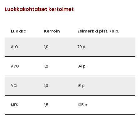
Luokkakohtaiset kertoimet
Luokka
Kerroin
Esimerkki pist. 70 p.
ALO
1,0
70 p.
AVO
1,2
84 p.
VOI
1,3
91 p.
MES
1,5
105 p.