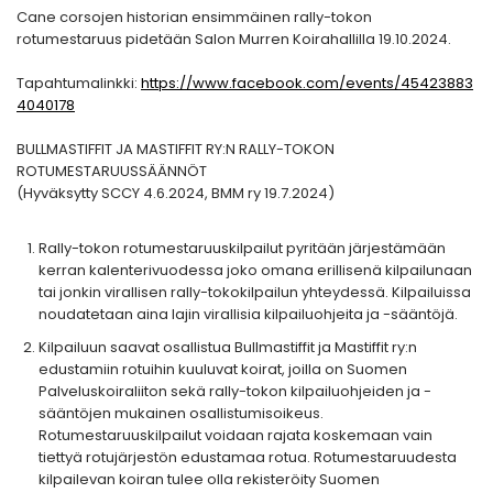
Cane corsojen historian ensimmäinen rally-tokon
rotumestaruus pidetään Salon Murren Koirahallilla 19.10.2024.
Tapahtumalinkki:
https://www.facebook.com/events/45423883
4040178
BULLMASTIFFIT JA MASTIFFIT RY:N RALLY-TOKON
ROTUMESTARUUSSÄÄNNÖT
(Hyväksytty SCCY 4.6.2024, BMM ry 19.7.2024)
Rally-tokon rotumestaruuskilpailut pyritään järjestämään
kerran kalenterivuodessa joko omana erillisenä kilpailunaan
tai jonkin virallisen rally-tokokilpailun yhteydessä. Kilpailuissa
noudatetaan aina lajin virallisia kilpailuohjeita ja -sääntöjä.
Kilpailuun saavat osallistua Bullmastiffit ja Mastiffit ry:n
edustamiin rotuihin kuuluvat koirat, joilla on Suomen
Palveluskoiraliiton sekä rally-tokon kilpailuohjeiden ja -
sääntöjen mukainen osallistumisoikeus.
Rotumestaruuskilpailut voidaan rajata koskemaan vain
tiettyä rotujärjestön edustamaa rotua. Rotumestaruudesta
kilpailevan koiran tulee olla rekisteröity Suomen