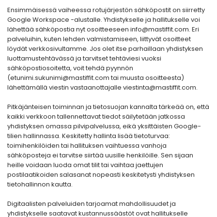
Ensimmäisessä vaiheessa rotujärjestön sähköpostit on siirretty
Google Workspace -alustalle. Yhdistykselle ja hallitukselle voi
lähettää sähköpostia nyt osoitteeseen info@mastiffit.com. Eri
palveluihin, kuten lehden valmistamiseen, liittyvät osoitteet
löydät verkkosivultamme. Jos olet itse parhaillaan yhdistyksen
luottamustehtävässä ja tarvitset tehtäviesi vuoksi
sähköpostiosoitetta, voit tehdä pyynnön
(etunimi.sukunimi@mastiffit.com tai muusta osoitteesta)
lähettämällä viestin vastaanottajalle viestinta@mastiffit.com.
Pitkäjänteisen toiminnan ja tietosuojan kannalta tärkeää on, että
kaikki verkkoon tallennettavat tiedot säilytetään jatkossa
yhdistyksen omassa pilvipalvelussa, eikä yksittäisten Google-
tilien hallinnassa. Keskitetty hallinta lisää tietoturvaa:
toimihenkilöiden tai hallituksen vaihtuessa vanhoja
sähköposteja ei tarvitse siirtää uusille henkilöille. Sen sijaan
heille voidaan luoda omat tilit tai vaihtaa jaettujen
postilaatikoiden salasanat nopeasti keskitetysti yhdistyksen
tietohallinnon kautta.
Digitaalisten palveluiden tarjoamat mahdollisuudet ja
yhdistykselle saatavat kustannussäästöt ovat hallitukselle