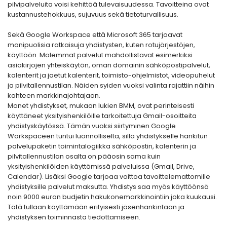
pilvipalveluita voisi kehittää tulevaisuudessa. Tavoitteina ovat
kustannustehokkuus, sujuvuus sekä tietoturvallisuus.
Sekä Google Workspace että Microsoft 365 tarjoavat
monipuolisia ratkaisuja yhdistysten, kuten rotujärjestöjen,
käyttöön. Molemmat palvelut mahdollistavat esimerkiksi
asiakirjojen yhteiskäytön, oman domainin sähköpostipalvelut,
kalenterit ja jaetut kalenterit, toimisto-ohjelmistot, videopuhelut
ja pilvitallennustilan. Näiden syiden vuoksi valinta rajattiin näihin
kahteen markkinajohtajaan.
Monet yhdistykset, mukaan lukien BMM, ovat perinteisesti
käyttäneet yksityishenkilöille tarkoitettuja Gmail-osoitteita
yhdistyskäytössä. Tämän vuoksi siirtyminen Google
Workspaceen tuntui luonnolliselta, sillä yhdistykselle hankitun
palvelupaketin toimintalogiikka sähköpostin, kalenterin ja
pilvitallennustilan osalta on pääosin sama kuin
yksityishenkilöiden käyttämissä palveluissa (Gmail, Drive,
Calendar). Lisäksi Google tarjoaa voittoa tavoittelemattomille
yhdistyksille palvelut maksutta. Yhdistys saa myös käyttöönsä
noin 9000 euron budjetin hakukonemarkkinointiin joka kuukausi.
Tätä tullaan käyttämään erityisesti jäsenhankintaan ja
yhdistyksen toiminnasta tiedottamiseen.