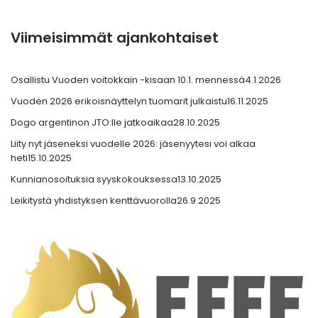
Viimeisimmät ajankohtaiset
Osallistu Vuoden voitokkain -kisaan 10.1. mennessä
4.1.2026
Vuoden 2026 erikoisnäyttelyn tuomarit julkaistu
16.11.2025
Dogo argentinon JTO:lle jatkoaikaa
28.10.2025
Liity nyt jäseneksi vuodelle 2026: jäsenyytesi voi alkaa
heti
15.10.2025
Kunnianosoituksia syyskokouksessa
13.10.2025
Leikitystä yhdistyksen kenttävuorolla
26.9.2025