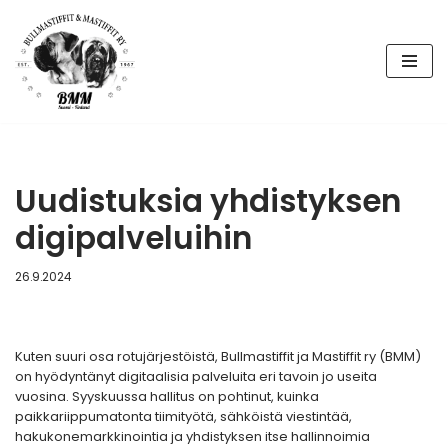
Siirry
suoraan
sisältöön
Uudistuksia yhdistyksen
digipalveluihin
26.9.2024
Kuten suuri osa rotujärjestöistä, Bullmastiffit ja Mastiffit ry (BMM)
on hyödyntänyt digitaalisia palveluita eri tavoin jo useita
vuosina. Syyskuussa hallitus on pohtinut, kuinka
paikkariippumatonta tiimityötä, sähköistä viestintää,
hakukonemarkkinointia ja yhdistyksen itse hallinnoimia