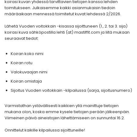
koirasi kuvan yhdessä tarvittavien tietojen kanssa lehden
toimitukseen. Julkaisemme kaikki asianmukaisin tiedoin
määräaikaan mennessä toimitetut kuvat lehdessä 2/2026.
Lähetä Vuoden voitokkain -kisassa sijoittuneen (1., 2. tai 3. sija)
koirasi kuva sähköpostilla lehti (at) mastiffit.com ja liitä mukaan
seuraavat tiedot:
Koiran koko nimi
Koiran rotu
Valokuvaajan nimi
Koiran omistaja
Sijoitus Vuoden voitokkain -kilpailussa (sarja, sijoitusnumero)
Varmistathan ystävällisesti kaikkien yllä mainittuje tietojen
mukana olon, koska emme kysele tietojen perään jälkeenpäin.
Viimeinen päivä aineistojen lähettämiseen on sunnuntai 16.2.
Onnittelut kaikille kilpailussa sijoittuneille!