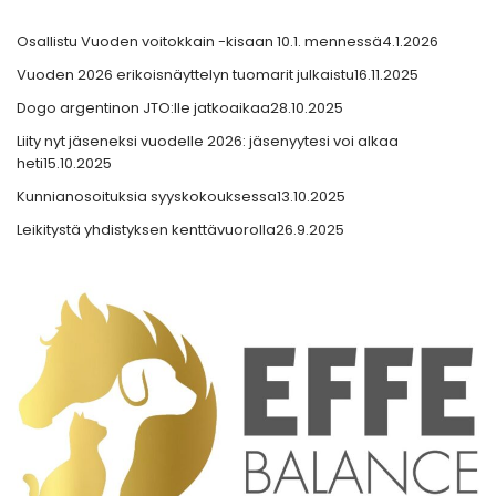
Osallistu Vuoden voitokkain -kisaan 10.1. mennessä
4.1.2026
Vuoden 2026 erikoisnäyttelyn tuomarit julkaistu
16.11.2025
Dogo argentinon JTO:lle jatkoaikaa
28.10.2025
Liity nyt jäseneksi vuodelle 2026: jäsenyytesi voi alkaa
heti
15.10.2025
Kunnianosoituksia syyskokouksessa
13.10.2025
Leikitystä yhdistyksen kenttävuorolla
26.9.2025