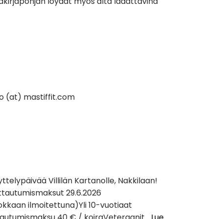
ltakirjapohjan löydät myös alta ladattavina
nfo (at) mastiffit.com
elypäivää Villilän Kartanolle, Nakkilaan!
oittautumismaksut 29.6.2026
kkaan ilmoitettuna)Yli 10-vuotiaat
ittautumismaksu 40 € / koiraVeteraanit…
Lue