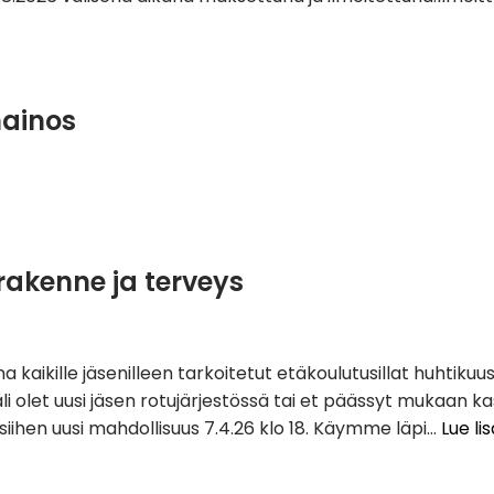
mainos
 rakenne ja terveys
tuna kaikille jäsenilleen tarkoitetut etäkoulutusillat huhti
i olet uusi jäsen rotujärjestössä tai et päässyt mukaan kas
siihen uusi mahdollisuus 7.4.26 klo 18. Käymme läpi…
Lue li