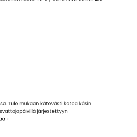
kuussa. Tule mukaan kätevästi kotoa käsin
vattajapäivillä järjestettyyn
sää »