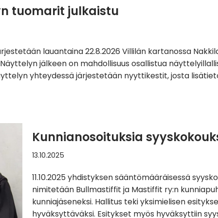
n tuomarit julkaistu
ly järjestetään lauantaina 22.8.2026 Villilän kartanossa Nak
Näyttelyn jälkeen on mahdollisuus osallistua näyttelyillall
yttelyn yhteydessä järjestetään nyyttikestit, josta lisät
Kunnianosoituksia syyskokouk
13.10.2025
11.10.2025 yhdistyksen sääntömääräisessä syyskoko
nimitetään Bullmastiffit ja Mastiffit ry:n kunniap
kunniajäseneksi. Hallitus teki yksimielisen esityk
hyväksyttäväksi. Esitykset myös hyväksyttiin syy