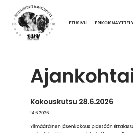
Siirry
ETUSIVU
ERIKOISNÄYTTEL
suoraan
sisältöön
Ajankohta
Kokouskutsu 28.6.2026
14.6.2026
Ylimääräinen jäsenkokous pidetään Iittalassa 