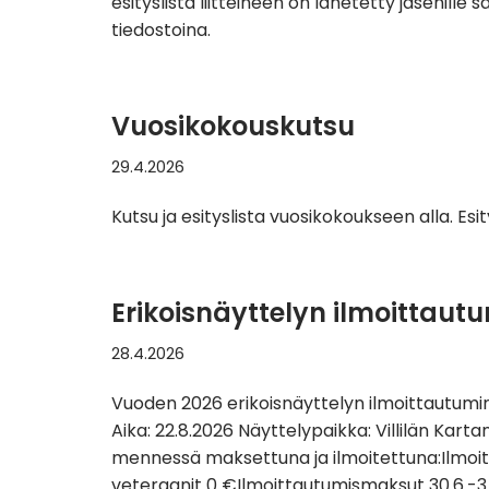
esityslista liitteineen on lähetetty jäsenill
tiedostoina.
Vuosikokouskutsu
29.4.2026
Kutsu ja esityslista vuosikokoukseen alla. Esit
Erikoisnäyttelyn ilmoittaut
28.4.2026
Vuoden 2026 erikoisnäyttelyn ilmoittautumin
Aika: 22.8.2026 Näyttelypaikka: Villilän Kar
mennessä maksettuna ja ilmoitettuna:Ilmoit
veteraanit 0 €Ilmoittautumismaksut 30.6.-3