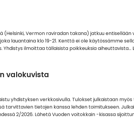
 (Helsinki, Vermon raviradan takana) jatkuu entisellään
lauantaina klo 19-21. Kenttä ei ole käytössämme sellaisin
 Yhdistys ilmoittaa tällaisista poikkeuksia aiheuttavista…
n valokuvista
istu yhdistyksen verkkosivulla. Tulokset julkaistaan myös t
essä tarvittavien tietojen kanssa lehden toimitukseen. Jul
ssä 2/2026. Lähetä Vuoden voitokkain -kisassa sijoittunee