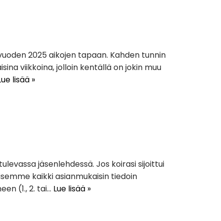
 vuoden 2025 aikojen tapaan. Kahden tunnin
a viikkoina, jolloin kentällä on jokin muu
Lue lisää »
ulevassa jäsenlehdessä. Jos koirasi sijoittui
kaisemme kaikki asianmukaisin tiedoin
n (1., 2. tai…
Lue lisää »