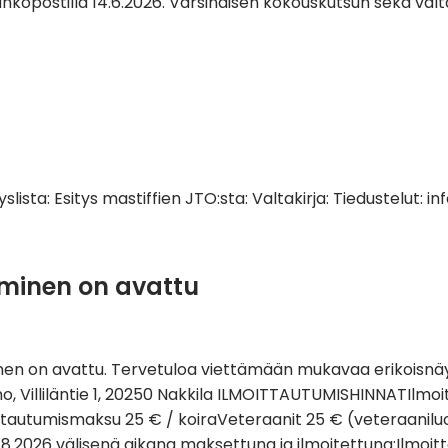
e sähköpostilla 14.6.2026. Varsinaisen kokouskutsun sekä va
yslista: Esitys mastiffien JTO:sta: Valtakirja: Tiedustelut: i
uminen on avattu
en on avattu. Tervetuloa viettämään mukavaa erikoisnäytt
tano, Villiläntie 1, 20250 Nakkila ILMOITTAUTUMISHINNATIlm
tautumismaksu 25 € / koiraVeteraanit 25 € (veteraaniluo
.8.2026 välisenä aikana maksettuna ja ilmoitettuna:Ilmo