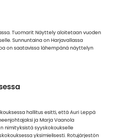
kilassa. Tuomarit Näyttely aloitetaan vuoden
iselle. Sunnuntaina on Harjavallassa
ietoa on saatavissa lähempänä näyttelyn
sessa
uksessa hallitus esitti, että Auri Leppä
uheenjohtajaksi ja Marja Vaanola
sen nimityksistä syyskokoukselle
skokouksessa yksimielisesti. Rotujärjestön